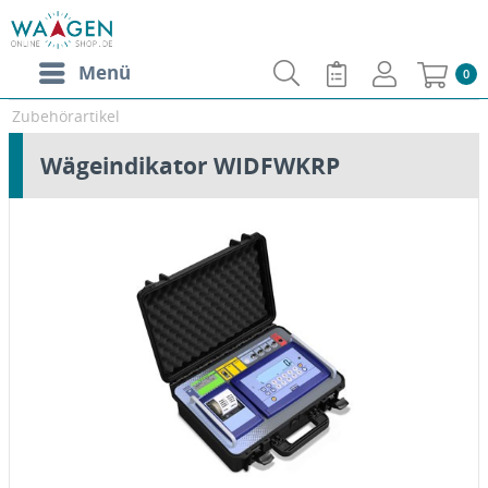
Menü
0
Zubehörartikel
Wägeindikator WIDFWKRP