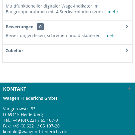
Multifunktioneller digitaler Wäge-Indikator im
Baugruppenrahmen mit 4 Steckverbindern zum...
mehr
Bewertungen
0
Bewertungen lesen, schreiben und diskutieren...
mehr
Zubehör
KONTAKT
Waagen Friederichs GmbH
Vangerowstr. 33
D-69115 Heidelberg
Tel.:
+49 (0) 6221 / 65 107-0
Fax: +49 (0) 6221 / 65 107-20
kontakt@waagen-friederichs.de