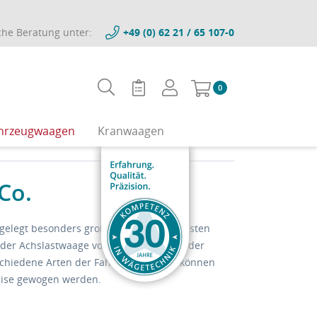
che Beratung unter:
+49 (0) 62 21 / 65 107-0
0
hrzeugwaagen
Kranwaagen
Co.
sgelegt besonders große und schwere Lasten
 oder Achslastwaage vorkommen. Wie ist der
schiedene Arten der Fahrzeuge. Dabei können
äzise gewogen werden.