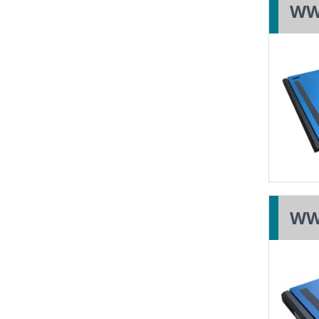
WW
WW