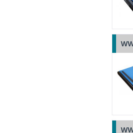
WW
WW