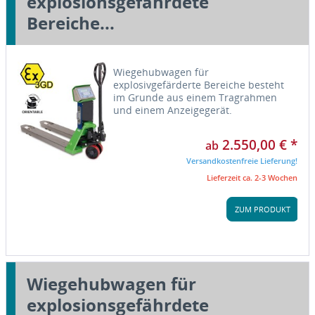
explosionsgefährdete
Bereiche...
Wiegehubwagen für
explosivgefärderte Bereiche besteht
im Grunde aus einem Tragrahmen
und einem Anzeigegerät.
Standardmäßig ist der
Wiegehubwagen mit einem drehbaren
2.550,00 € *
ab
Stativ ausgestattet. Für die Zonen 2
und 22 von explosionsgefährdeten...
Versandkostenfreie Lieferung!
Lieferzeit ca. 2-3 Wochen
ZUM PRODUKT
Wiegehubwagen für
explosionsgefährdete