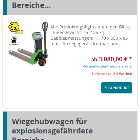
Bereiche...
Alle Produkthighlights auf einen Blick:
- Eigengewicht: ca. 125 kg -
Gabelabmessungen: 1.170 x 550 x 85
mm - Anzeigegerät drehbar, aus
rostfreiem Edelstahl, Schutzart IP 68 -
Wiederaufladbare, herausnehmbare
3.080,00 € *
ab
Batterie Batterieladegerät...
Versandkostenfreie Lieferung!
Lieferzeit ca. 2-3 Wochen
ZUM PRODUKT
Wiegehubwagen für
explosionsgefährdete
Bereiche...