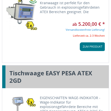
Kranwaage ist perfekt für den
Gebrauch in explosionsgefährdeten
ATEX Bereichen geeignet. Die
Kranwaage Serie MCW ATEX ist
qualifiziert für Zone 1 und 21, 2 und
5.200,00 € *
ab
22 mit Schutzart gemäß Ex II 2GD IIC
T4 T197...
Versandkostenfreie Lieferung!
Lieferzeit ca. 2-3 Wochen
ZUM PRODUKT
Tischwaage EASY PESA ATEX
2GD
EIGENSCHAFTEN WÄGE-INDIKATOR -
Wäge-Indikator für
explosionsgefährdete Bereiche mit