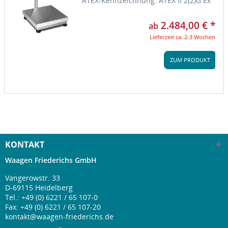
ATEX-Kennzeichnung: ATEX II 2(2)G Ex
ib [ib Gb] IIC T4 Gb für Gase. ATEX II
2(2)D Ex tb [ib Db] IIIC T197°C IP65 Db
2.484,00 € *
ab
für Stäube -...
Lieferzeit ca. 2-3 Wochen
ZUM PRODUKT
KONTAKT
Waagen Friederichs GmbH
Vangerowstr. 33
D-69115 Heidelberg
Tel.:
+49 (0) 6221 / 65 107-0
Fax: +49 (0) 6221 / 65 107-20
kontakt@waagen-friederichs.de