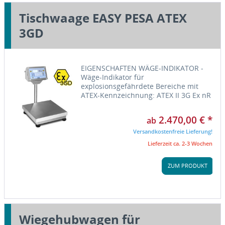
Tischwaage EASY PESA ATEX
3GD
EIGENSCHAFTEN WÄGE-INDIKATOR -
Wäge-Indikator für
explosionsgefährdete Bereiche mit
ATEX-Kennzeichnung: ATEX II 3G Ex nR
IIC T6 Gc X für Gase, ATEX II 3D Ex tc
IIIC T130°C Dc IP68 X für Stäube. - EG-
2.470,00 € *
ab
Baumusterprüfbescheinigung
gemäß...
Versandkostenfreie Lieferung!
Lieferzeit ca. 2-3 Wochen
ZUM PRODUKT
Wiegehubwagen für