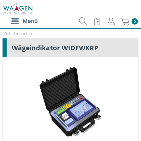
Menü
0
Zubehörartikel
Wägeindikator WIDFWKRP