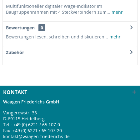
Multifunktioneller digitaler Wäge-Indikator im
Baugruppenrahmen mit 4 Steckverbindern zum...
mehr
Bewertungen
0
Bewertungen lesen, schreiben und diskutieren...
mehr
Zubehör
KONTAKT
Waagen Friederichs GmbH
Vangerowstr. 33
D-69115 Heidelberg
Tel.:
+49 (0) 6221 / 65 107-0
Fax: +49 (0) 6221 / 65 107-20
kontakt@waagen-friederichs.de