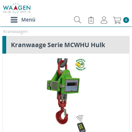
Menü
0
Kranwaagen
Kranwaage Serie MCWHU Hulk