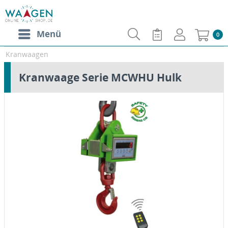
Menü
0
Kranwaagen
Kranwaage Serie MCWHU Hulk