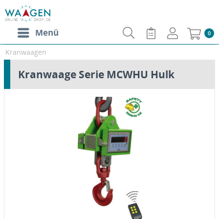
Menü
0
Kranwaagen
Kranwaage Serie MCWHU Hulk