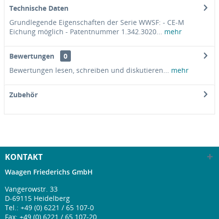
Technische Daten
Grundlegende Eigenschaften der Serie WWSF: - CE-M
Eichung möglich - Patentnummer 1.342.3020...
mehr
Bewertungen
0
Bewertungen lesen, schreiben und diskutieren...
mehr
Zubehör
KONTAKT
Waagen Friederichs GmbH
Vangerowstr. 33
D-69115 Heidelberg
Tel.:
+49 (0) 6221 / 65 107-0
Fax: +49 (0) 6221 / 65 107-20