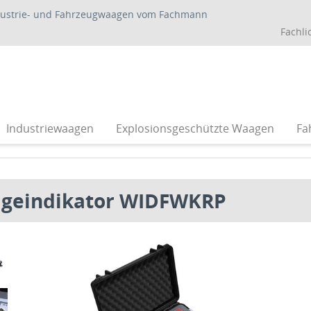
dustrie- und Fahrzeugwaagen vom Fachmann
Fachli
Industriewaagen
Explosionsgeschützte Waagen
Fa
geindikator WIDFWKRP