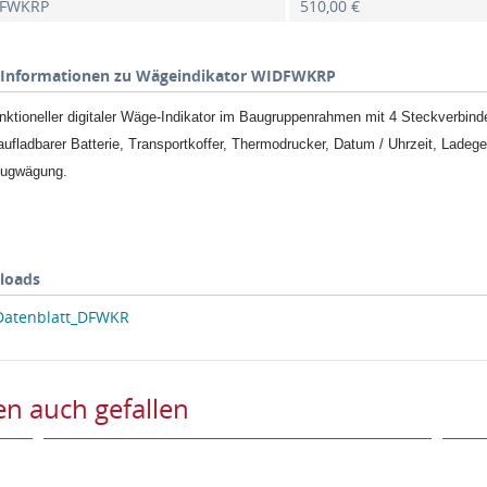
FWKRP
510,00 €
Informationen zu Wägeindikator WIDFWKRP
unktioneller digitaler Wäge-Indikator im Baugruppenrahmen mit 4 Steckverbind
aufladbarer Batterie, Transportkoffer, Thermodrucker, Datum / Uhrzeit, Ladeg
eugwägung.
loads
atenblatt_DFWKR
n auch gefallen