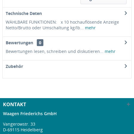
Technische Daten
WÄHLBARE FUNKTIONEN: x 10 hochauflösende Anzeige
Netto/Brutto oder Umschaltung kg/lb...
mehr
Bewertungen
0
Bewertungen lesen, schreiben und diskutieren...
mehr
Zubehör
KONTAKT
Waagen Friederichs GmbH
Vangerowstr. 33
D-69115 Heidelberg