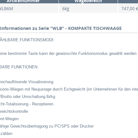
Artikelnummer
Wägebereich
WLB6M
6kg
747,00 
Informationen zu Serie "WLB" - KOMPAKTE TISCHWAAGE
ÃHLBARE FUNKTIONSMODI:
eine bestimmte Taste kann der gewünschte Funktionsmodus gewählt werden
BARE FUNKTIONEN:
 hochauflösende Visualisierung
isions-Wiegen mit Neujustage durch Eichgewicht (im Unternehmen für den int
o/Brutto oder Umschaltung lb/kg
cht-Totalisierung - Rezeptieren
ewichtskontrolle
ent-Wiegen
fähige Gewichtsübertragung zu PC/SPS oder Drucker
kzählen