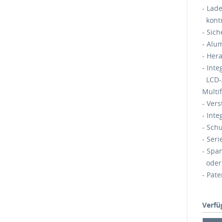
- Lad
kontr
- Sic
- Alu
- Her
- Int
LCD-A
Multi
- Vers
- Inte
- Schu
- Ser
- Spa
oder 
- Pate
Verfü