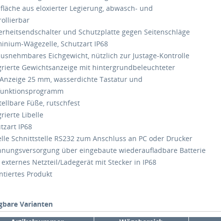
efläche aus eloxierter Legierung, abwasch- und
ollierbar
herheitsendschalter und Schutzplatte gegen Seitenschläge
minium-Wägezelle, Schutzart IP68
ausnehmbares Eichgewicht, nützlich zur Justage-Kontrolle
egrierte Gewichtsanzeige mit hintergrundbeleuchteter
nzeige 25 mm, wasserdichte Tastatur und
funktionsprogramm
tellbare Füße, rutschfest
grierte Libelle
tzart IP68
ielle Schnittstelle RS232 zum Anschluss an PC oder Drucker
nnungsversorgung über eingebaute wiederaufladbare Batterie
externes Netzteil/Ladegerät mit Stecker in IP68
ntiertes Produkt
gbare Varianten