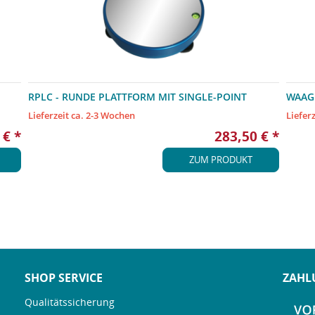
RPLC - RUNDE PLATTFORM MIT SINGLE-POINT
WAAG
WÄGEZELLE
Lieferzeit ca. 2-3 Wochen
Liefer
 € *
283,50 € *
ZUM PRODUKT
SHOP SERVICE
ZAHL
Qualitätssicherung