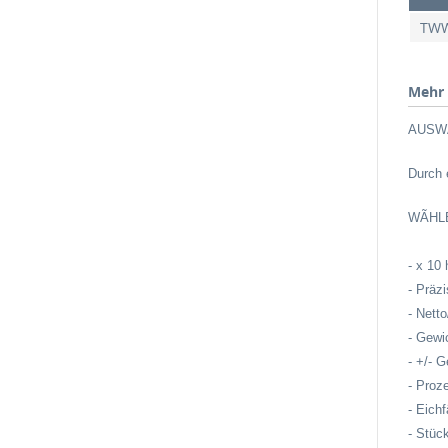
TW
Mehr 
AUSW
Durch 
WÃHL
- x 10
- Präz
- Nett
- Gewi
- +/- G
- Proz
- Eich
- Stüc